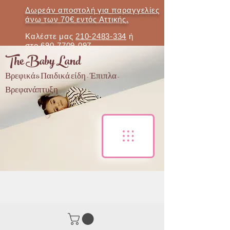
Δωρεάν αποστολή για παραγγελίες
άνω των 70€ εντός Αττικής.
Καλέστε μας
210-2483-334
ή
στο
690-7709-097
The Baby Land
Βρεφικά & Παιδικά είδη - Έπιπλα -
Βρεφανάπτυξη