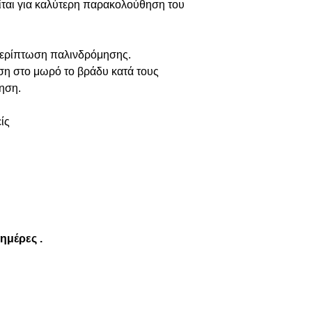
ίται για καλύτερη παρακολούθηση του
περίπτωση παλινδρόμησης.
η στο μωρό το βράδυ κατά τους
ηση.
ίς
 ημέρες .