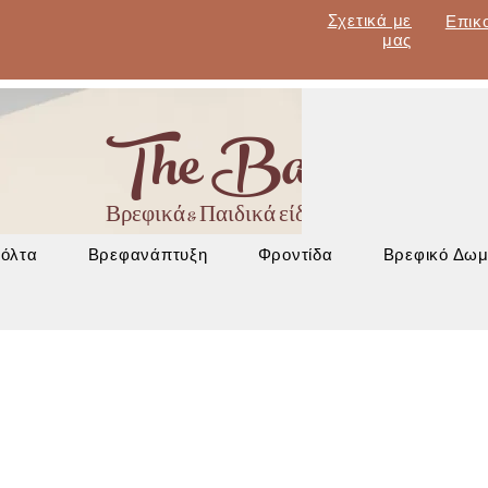
Σχετικά με
Επικ
μας
The Baby Lan
Βρεφικά & Παιδικά είδη - Έπιπλα - Βρεφα
Βόλτα
Βρεφανάπτυξη
Φροντίδα
Βρεφικό Δωμ