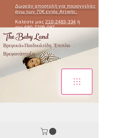
Δωρεάν αποστολή για παραγγελίες
άνω των 70€ εντός Αττικής.
Καλέστε μας
210-2483-334
ή
στο
690-7709-097
The Baby Land
Βρεφικά & Παιδικά είδη - Έπιπλα -
Βρεφανάπτυξη