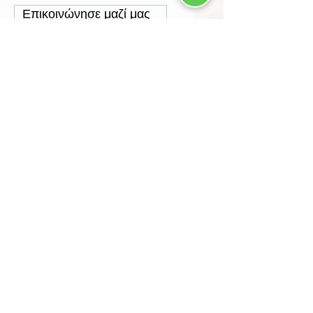
Επικοινώνησε μαζί μας
Τρόποι Παραγγελίας
Τρόποι Πληρωμής
Τρόποι Αποστολής
Έξοδα Αποστολής
Πολιτική Επιστροφών
Ασφάλεια Συναλλαγών
Προστασία Δεδομένων