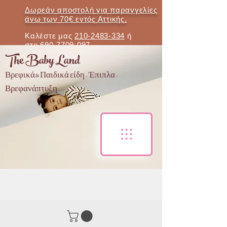
Δωρεάν αποστολή για παραγγελίες
άνω των 70€ εντός Αττικής.
Καλέστε μας
210-2483-334
ή
στο
690-7709-097
The Baby Land
Βρεφικά & Παιδικά είδη - Έπιπλα -
Βρεφανάπτυξη