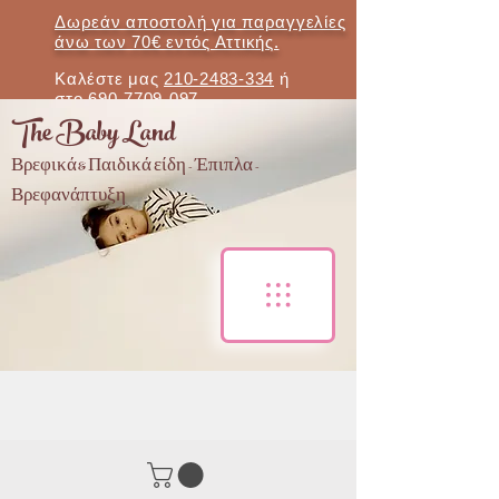
Δωρεάν αποστολή για παραγγελίες
άνω των 70€ εντός Αττικής.
Καλέστε μας
210-2483-334
ή
στο
690-7709-097
The Baby Land
Βρεφικά & Παιδικά είδη - Έπιπλα -
Βρεφανάπτυξη