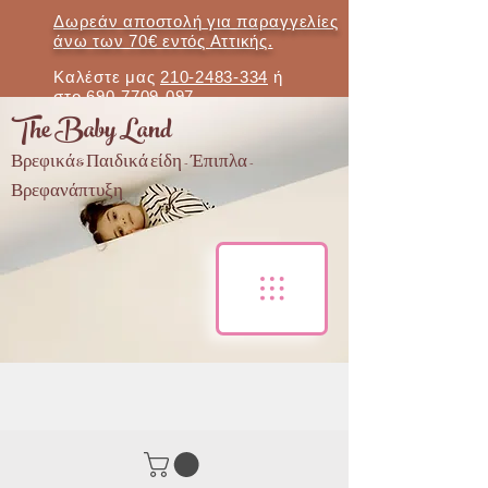
Δωρεάν αποστολή για παραγγελίες
άνω των 70€ εντός Αττικής.
Καλέστε μας
210-2483-334
ή
στο
690-7709-097
The Baby Land
Βρεφικά & Παιδικά είδη - Έπιπλα -
Βρεφανάπτυξη