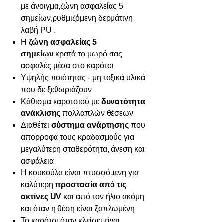
με άνοιγμα,ζώνη ασφαλείας 5
σημείων,ρυθμιζόμενη δερμάτινη
λαβή PU .
Η
ζώνη ασφαλείας 5
σημείων
κρατά το μωρό σας
ασφαλές μέσα στο καρότσι
Υψηλής ποιότητας - μη τοξικά υλικά
που δε ξεθωριάζουν
Κάθισμα καροτσιού με
δυνατότητα
ανάκλισης
πολλαπλών θέσεων
Διαθέτει
σύστημα ανάρτησης
που
απορροφά τους κραδασμούς για
μεγαλύτερη σταθερότητα, άνεση και
ασφάλεια
Η κουκούλα είναι πτυσσόμενη για
καλύτερη
προστασία από τις
ακτίνες UV
και από τον ήλιο ακόμη
και όταν η θέση είναι ξαπλωμένη
Το καρότσι όταν κλείσει είναι