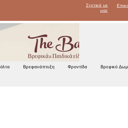
Σχετικά με
Επικ
μας
The Baby Lan
Βρεφικά & Παιδικά είδη - Έπιπλα - Βρεφα
Βόλτα
Βρεφανάπτυξη
Φροντίδα
Βρεφικό Δωμ