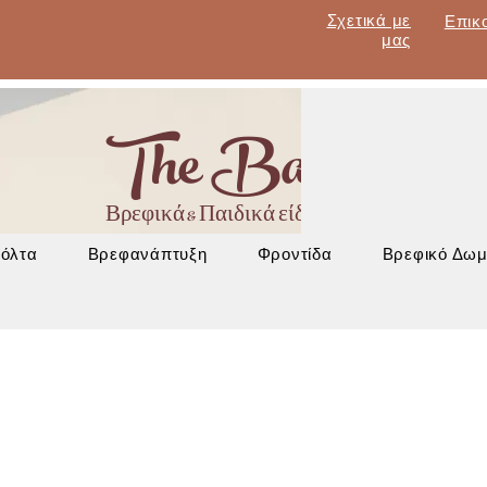
Σχετικά με
Επικ
μας
The Baby Lan
Βρεφικά & Παιδικά είδη - Έπιπλα - Βρεφα
Βόλτα
Βρεφανάπτυξη
Φροντίδα
Βρεφικό Δωμ