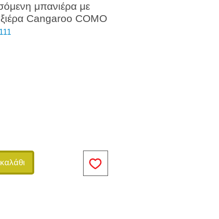
σόμενη μπανιέρα με
αξιέρα Cangaroo COMO
111
καλάθι