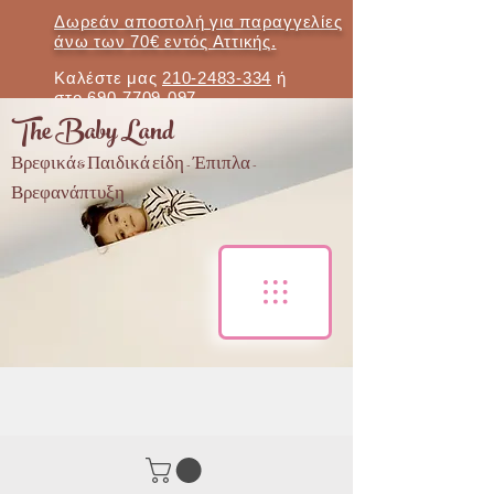
Δωρεάν αποστολή για παραγγελίες
άνω των 70€ εντός Αττικής.
Καλέστε μας
210-2483-334
ή
στο
690-7709-097
The Baby Land
Βρεφικά & Παιδικά είδη - Έπιπλα -
Βρεφανάπτυξη