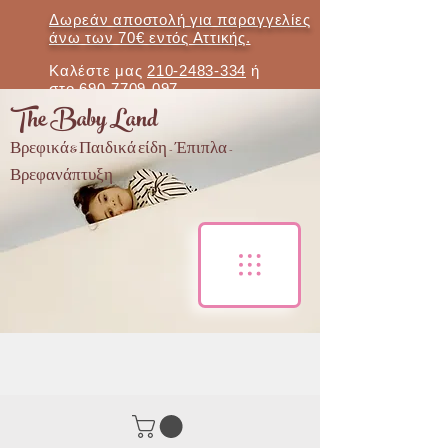
Δωρεάν αποστολή για παραγγελίες
άνω των 70€ εντός Αττικής.
Καλέστε μας
210-2483-334
ή
στο
690-7709-097
The Baby Land
Βρεφικά & Παιδικά είδη - Έπιπλα -
Βρεφανάπτυξη