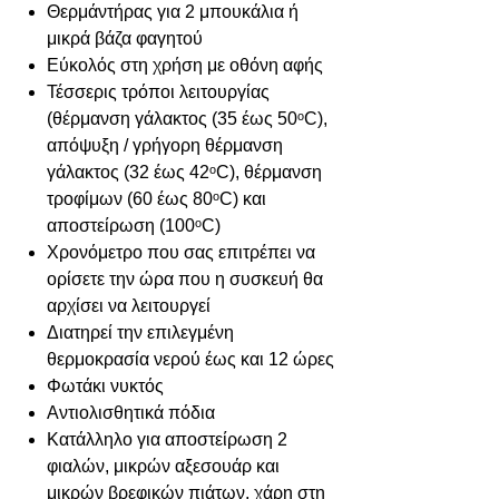
Θερμάντήρας για 2 μπουκάλια ή
μικρά βάζα φαγητού
Εύκολός στη χρήση με οθόνη αφής
Τέσσερις τρόποι λειτουργίας
(θέρμανση γάλακτος (35 έως 50ᵒC),
απόψυξη / γρήγορη θέρμανση
γάλακτος (32 έως 42ᵒC), θέρμανση
τροφίμων (60 έως 80ᵒC) και
αποστείρωση (100ᵒC)
Χρονόμετρο που σας επιτρέπει να
ορίσετε την ώρα που η συσκευή θα
αρχίσει να λειτουργεί
Διατηρεί την επιλεγμένη
θερμοκρασία νερού έως και 12 ώρες
Φωτάκι νυκτός
Αντιολισθητικά πόδια
Κατάλληλο για αποστείρωση 2
φιαλών, μικρών αξεσουάρ και
μικρών βρεφικών πιάτων, χάρη στη