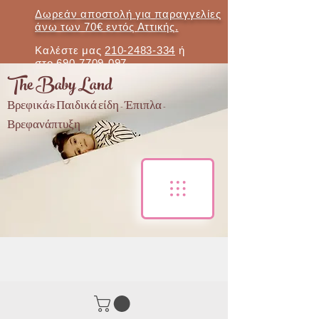
Δωρεάν αποστολή για παραγγελίες
άνω των 70€ εντός Αττικής.
Καλέστε μας
210-2483-334
ή
στο
690-7709-097
The Baby Land
Βρεφικά & Παιδικά είδη - Έπιπλα -
Βρεφανάπτυξη