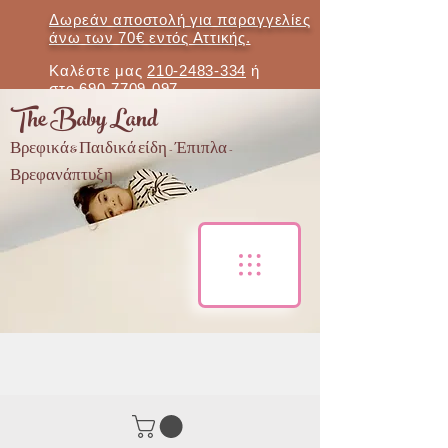
Δωρεάν αποστολή για παραγγελίες
άνω των 70€ εντός Αττικής.
Καλέστε μας
210-2483-334
ή
στο
690-7709-097
The Baby Land
Βρεφικά & Παιδικά είδη - Έπιπλα -
Βρεφανάπτυξη