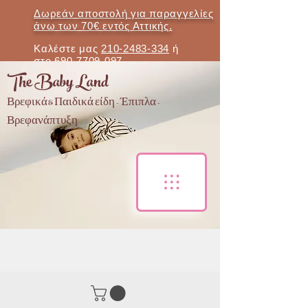
Δωρεάν αποστολή για παραγγελίες
άνω των 70€ εντός Αττικής.
Καλέστε μας
210-2483-334
ή
στο
690-7709-097
The Baby Land
Βρεφικά & Παιδικά είδη - Έπιπλα -
Βρεφανάπτυξη