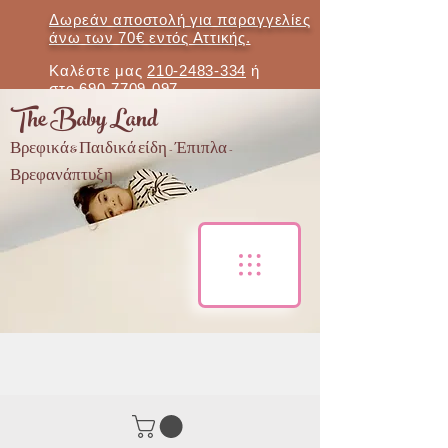
Δωρεάν αποστολή για παραγγελίες
άνω των 70€ εντός Αττικής.
Καλέστε μας
210-2483-334
ή
στο
690-7709-097
The Baby Land
Βρεφικά & Παιδικά είδη - Έπιπλα -
Βρεφανάπτυξη