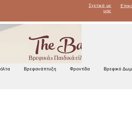
Σχετικά με
Επικ
μας
The Baby Lan
Βρεφικά & Παιδικά είδη - Έπιπλα - Βρεφα
Βόλτα
Βρεφανάπτυξη
Φροντίδα
Βρεφικό Δωμ