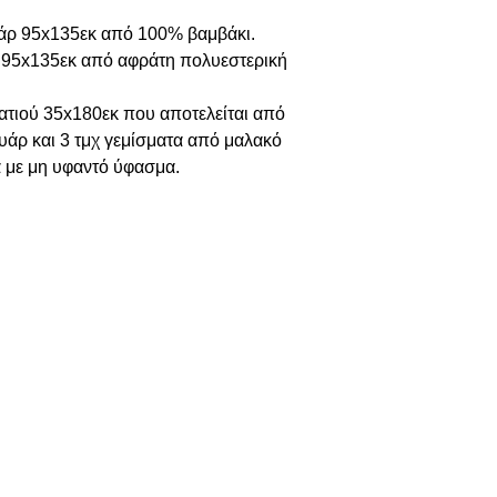
ρ 95x135εκ από 100% βαμβάκι.
 95x135εκ από αφράτη πολυεστερική
τιού 35x180εκ που αποτελείται από
άρ και 3 τμχ γεμίσματα από μαλακό
 με μη υφαντό ύφασμα.