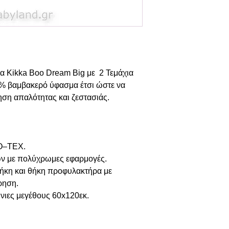
μα Kikka Boo Dream Big με 2 Τεμάχια
0% βαμβακερό ύφασμα έτσι ώστε να
ση απαλότητας και ζεστασιάς.
O–TEX.
ν με πολύχρωμες εφαρμογές.
η και θήκη προφυλακτήρα με
ρηση.
νιες μεγέθους 60x120εκ.