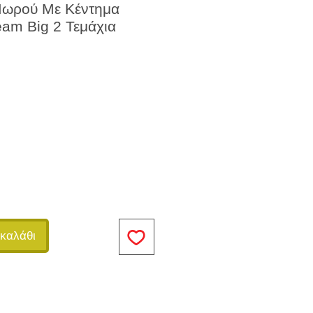
Μωρού Με Κέντημα
eam Big 2 Τεμάχια
καλάθι