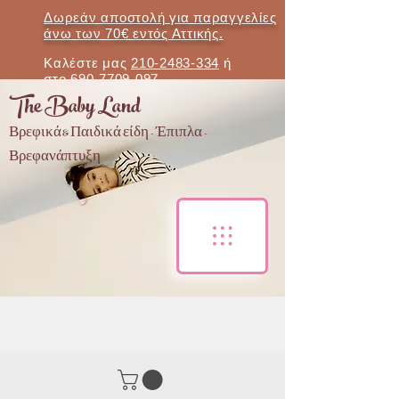
Δωρεάν αποστολή για παραγγελίες
άνω των 70€ εντός Αττικής.
Καλέστε μας
210-2483-334
ή
στο
690-7709-097
The Baby Land
Βρεφικά & Παιδικά είδη - Έπιπλα -
Βρεφανάπτυξη