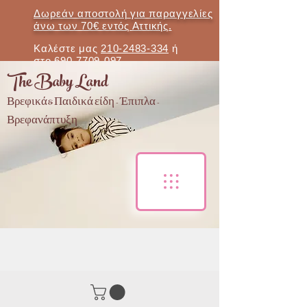
Δωρεάν αποστολή για παραγγελίες
άνω των 70€ εντός Αττικής.
Καλέστε μας
210-2483-334
ή
στο
690-7709-097
The Baby Land
Βρεφικά & Παιδικά είδη - Έπιπλα -
Βρεφανάπτυξη