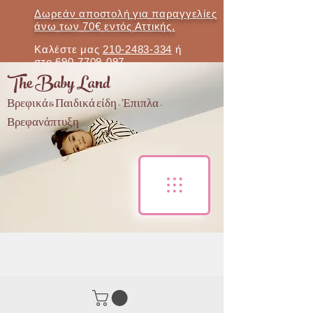
Δωρεάν αποστολή για παραγγελίες
άνω των 70€ εντός Αττικής.
Καλέστε μας
210-2483-334
ή
στο
690-7709-097
The Baby Land
Βρεφικά & Παιδικά είδη - Έπιπλα -
Βρεφανάπτυξη