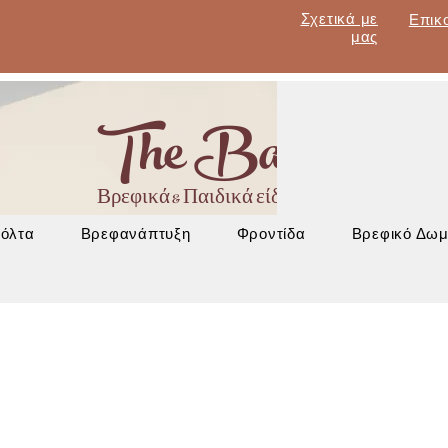
Σχετικά με
Επικ
μας
The Baby Lan
Βρεφικά & Παιδικά είδη - Έπιπλα - Βρεφα
Βόλτα
Βρεφανάπτυξη
Φροντίδα
Βρεφικό Δωμ