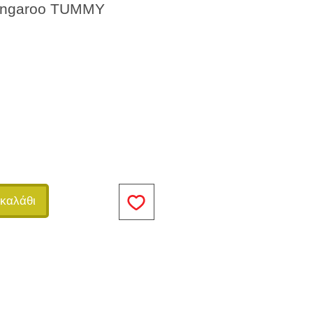
angaroo TUMMY
καλάθι