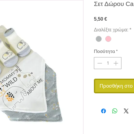
Σετ Δώρου C
Τιμή
5,50 €
Διαλέξτε χρώμα:
*
Ποσότητα
*
Προσθήκη στο 