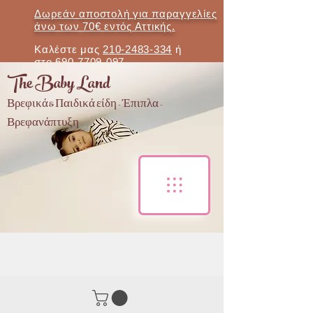
Δωρεάν αποστολή για παραγγελίες
άνω των 70€ εντός Αττικής.
Καλέστε μας
210-2483-334
ή
στο
690-7709-097
The Baby Land
Βρεφικά & Παιδικά είδη - Έπιπλα -
Βρεφανάπτυξη