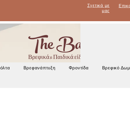
Σχετικά με
Επικ
μας
The Baby Lan
Βρεφικά & Παιδικά είδη - Έπιπλα - Βρεφα
Βόλτα
Βρεφανάπτυξη
Φροντίδα
Βρεφικό Δωμ