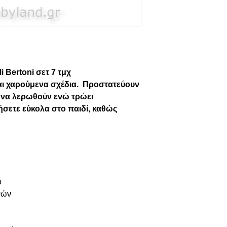
i Bertoni σετ 7 τμχ
αι χαρούμενα σχέδια. Προστατεύουν
ο να λερωθούν ενώ τρώει
ήσετε εύκολα στο παιδί, καθώς
ό
νών