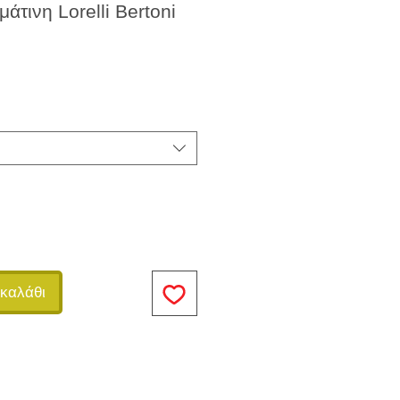
άτινη Lorelli Bertoni
καλάθι