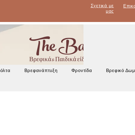
Σχετικά με
Επικ
μας
The Baby Lan
Βρεφικά & Παιδικά είδη - Έπιπλα - Βρεφα
Βόλτα
Βρεφανάπτυξη
Φροντίδα
Βρεφικό Δωμ