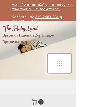
Δωρεάν αποστολή για παραγγελίες
άνω των 70€ εντός Αττικής.
Καλέστε μας
210-2483-334
ή
στο
690-7709-097
The Baby Land
Βρεφικά & Παιδικά είδη - Έπιπλα -
Βρεφανάπτυξη