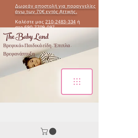
Δωρεάν αποστολή για παραγγελίες
άνω των 70€ εντός Αττικής.
Καλέστε μας
210-2483-334
ή
στο
690-7709-097
The Baby Land
Βρεφικά & Παιδικά είδη - Έπιπλα -
Βρεφανάπτυξη