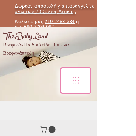
Δωρεάν αποστολή για παραγγελίες
άνω των 70€ εντός Αττικής.
Καλέστε μας
210-2483-334
ή
στο
690-7709-097
The Baby Land
Βρεφικά & Παιδικά είδη - Έπιπλα -
Βρεφανάπτυξη