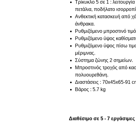
Τρίκυκλο 5 σε 1 : λειτουργί
πετάλια, ποδήλατο ισορροπί
Ανθεκτική κατασκευή από χά
άνθρακα.
Ρυθμιζόμενο μπροστινό τιμό
Ρυθμιζόμενο ύψος καθίσματ
Ρυθμιζόμενο ύψος πίσω τιμο
μέριμνας.
Σύστημα ζώνης 2 σημείων.
Μπροστινός τροχός από καο
πολυουρεθάνη.
Διαστάσεις : 70x45x65-91 c
Βάρος : 5.7 kg
Διαθέσιμο σε 5 - 7 εργάσιμες