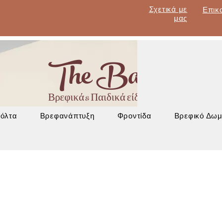
Σχετικά με
Επικ
μας
The Baby Lan
Βρεφικά & Παιδικά είδη - Έπιπλα - Βρεφα
Βόλτα
Βρεφανάπτυξη
Φροντίδα
Βρεφικό Δωμ