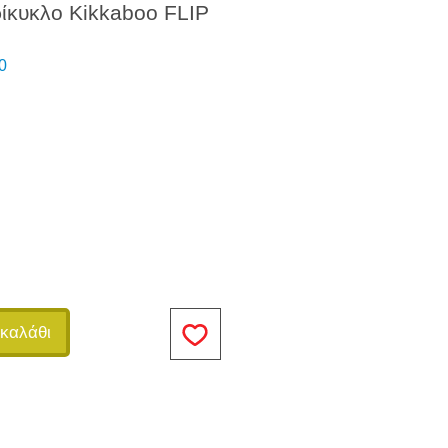
ρίκυκλο Kikkaboo FLIP
0
καλάθι