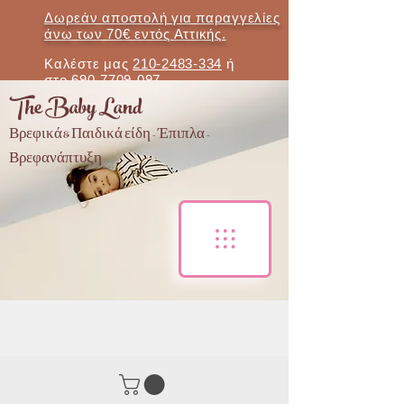
Δωρεάν αποστολή για παραγγελίες
άνω των 70€ εντός Αττικής.
Καλέστε μας
210-2483-334
ή
στο
690-7709-097
The Baby Land
Βρεφικά & Παιδικά είδη - Έπιπλα -
Βρεφανάπτυξη