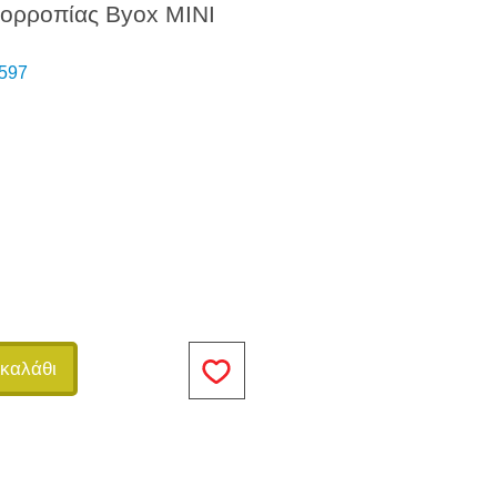
σορροπίας Byox MINI
597
καλάθι