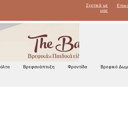
Σχετικά με
Επικ
μας
The Baby Lan
Βρεφικά & Παιδικά είδη - Έπιπλα - Βρεφα
Βόλτα
Βρεφανάπτυξη
Φροντίδα
Βρεφικό Δωμ