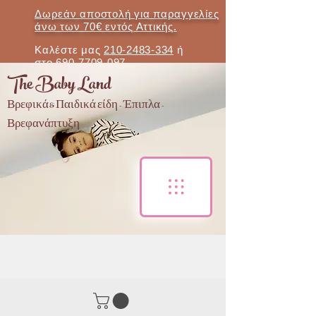
Δωρεάν αποστολή για παραγγελίες
άνω των 70€ εντός Αττικής.
Καλέστε μας
210-2483-334
ή
στο
690-7709-097
The Baby Land
Βρεφικά & Παιδικά είδη - Έπιπλα -
Βρεφανάπτυξη