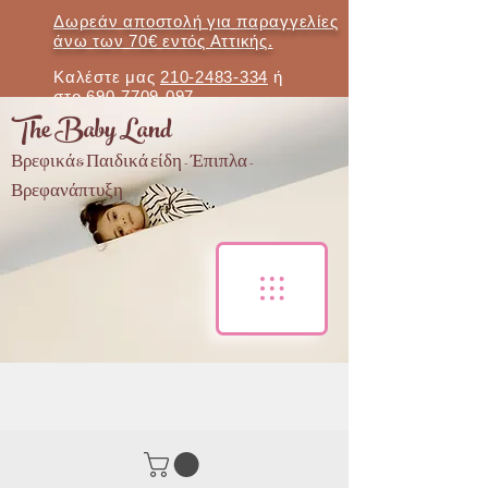
Δωρεάν αποστολή για παραγγελίες
άνω των 70€ εντός Αττικής.
Καλέστε μας
210-2483-334
ή
στο
690-7709-097
The Baby Land
Βρεφικά & Παιδικά είδη - Έπιπλα -
Βρεφανάπτυξη