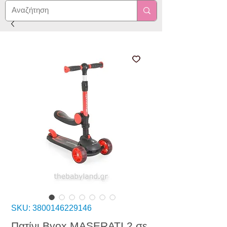
SKU: 3800146229146
Πατίνι Byox MASERATI 2 σε