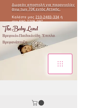
Δωρεάν αποστολή για παραγγελίες
άνω των 70€ εντός Αττικής.
Καλέστε μας
210-2483-334
ή
στο
690-7709-097
The Baby Land
Βρεφικά & Παιδικά είδη - Έπιπλα -
Βρεφανάπτυξη