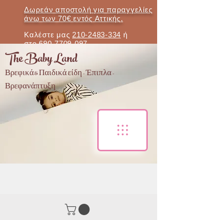
Δωρεάν αποστολή για παραγγελίες
άνω των 70€ εντός Αττικής.
Καλέστε μας
210-2483-334
ή
στο
690-7709-097
The Baby Land
Βρεφικά & Παιδικά είδη - Έπιπλα -
Βρεφανάπτυξη