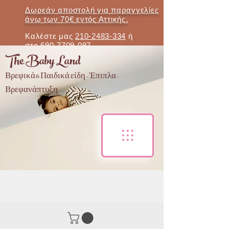
Δωρεάν αποστολή για παραγγελίες
άνω των 70€ εντός Αττικής.
Καλέστε μας
210-2483-334
ή
στο
690-7709-097
The Baby Land
Βρεφικά & Παιδικά είδη - Έπιπλα -
Βρεφανάπτυξη