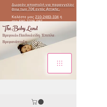
Δωρεάν αποστολή για παραγγελίες
άνω των 70€ εντός Αττικής.
Καλέστε μας
210-2483-334
ή
στο
690-7709-097
The Baby Land
Βρεφικά & Παιδικά είδη - Έπιπλα -
Βρεφανάπτυξη