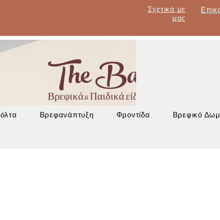
Σχετικά με
Επικ
μας
The Baby Lan
Βρεφικά & Παιδικά είδη - Έπιπλα - Βρεφα
Βόλτα
Βρεφανάπτυξη
Φροντίδα
Βρεφικό Δωμ