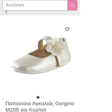
Παπούτσια Αγκαλιάς Gorgino
Μ205 για Κορίτσι