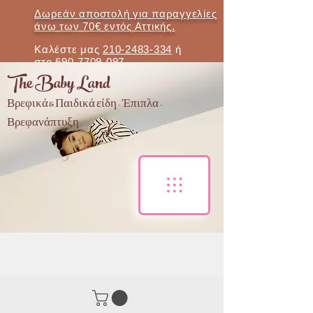
Δωρεάν αποστολή για παραγγελίες
άνω των 70€ εντός Αττικής.
Καλέστε μας
210-2483-334
ή
στο
690-7709-097
The Baby Land
Βρεφικά & Παιδικά είδη - Έπιπλα -
Βρεφανάπτυξη