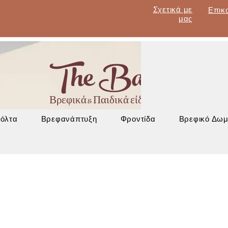
Σχετικά με
Επικ
μας
The Baby Lan
Βρεφικά & Παιδικά είδη - Έπιπλα - Βρεφα
Βόλτα
Βρεφανάπτυξη
Φροντίδα
Βρεφικό Δωμ