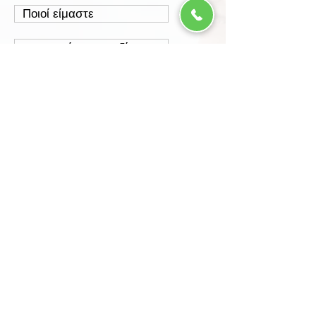
Ποιοί είμαστε
Επικοινώνησε μαζί μας
Τρόποι Παραγγελίας
Τρόποι Πληρωμής
Τρόποι Αποστολής
Έξοδα Αποστολής
Πολιτική Επιστροφών
Ασφάλεια Συναλλαγών
Προστασία Δεδομένων