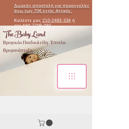
Δωρεάν αποστολή για παραγγελίες
άνω των 70€ εντός Αττικής.
Καλέστε μας
210-2483-334
ή
στο
690-7709-097
The Baby Land
Βρεφικά & Παιδικά είδη - Έπιπλα -
Βρεφανάπτυξη