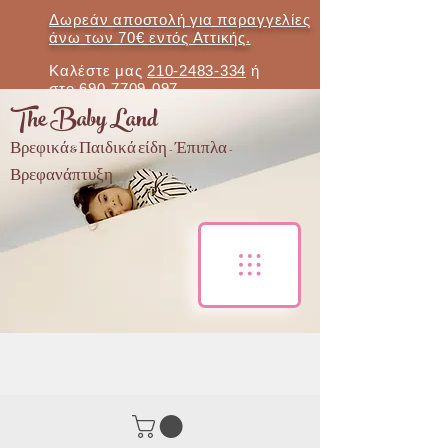
Δωρεάν αποστολή για παραγγελίες
άνω των 70€ εντός Αττικής.
Καλέστε μας
210-2483-334
ή
στο
690-7709-097
The Baby Land
Βρεφικά & Παιδικά είδη - Έπιπλα -
Βρεφανάπτυξη