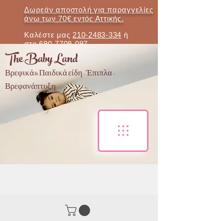
Δωρεάν αποστολή για παραγγελίες
άνω των 70€ εντός Αττικής.
Καλέστε μας
210-2483-334
ή
στο
690-7709-097
The Baby Land
Βρεφικά & Παιδικά είδη - Έπιπλα -
Βρεφανάπτυξη