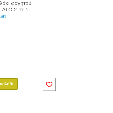
κλάκι φαγητού
LATO 2 σε 1
691
καλάθι