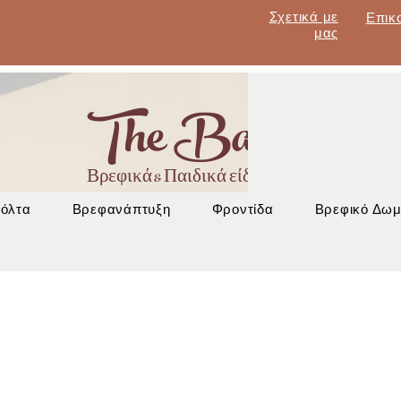
Σχετικά με
Επικ
μας
The Baby Lan
Βρεφικά & Παιδικά είδη - Έπιπλα - Βρεφα
Βόλτα
Βρεφανάπτυξη
Φροντίδα
Βρεφικό Δωμ