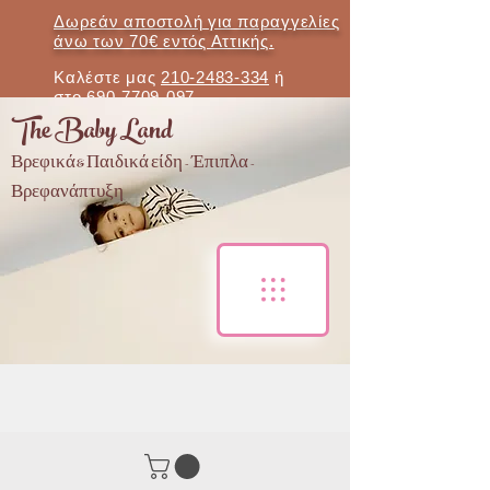
Δωρεάν αποστολή για παραγγελίες
άνω των 70€ εντός Αττικής.
Καλέστε μας
210-2483-334
ή
στο
690-7709-097
The Baby Land
Βρεφικά & Παιδικά είδη - Έπιπλα -
Βρεφανάπτυξη