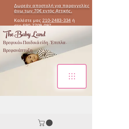
Δωρεάν αποστολή για παραγγελίες
άνω των 70€ εντός Αττικής.
Καλέστε μας
210-2483-334
ή
στο
690-7709-097
The Baby Land
Βρεφικά & Παιδικά είδη - Έπιπλα -
Βρεφανάπτυξη