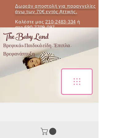
Δωρεάν αποστολή για παραγγελίες
άνω των 70€ εντός Αττικής.
Καλέστε μας
210-2483-334
ή
στο
690-7709-097
The Baby Land
Βρεφικά & Παιδικά είδη - Έπιπλα -
Βρεφανάπτυξη