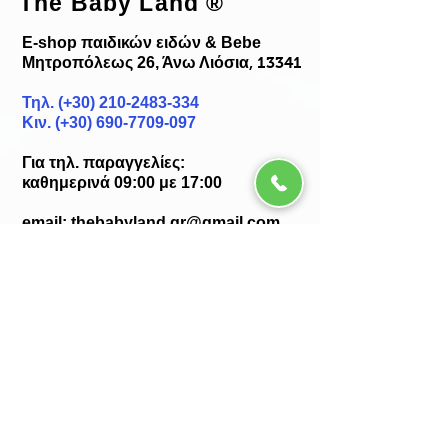
The Baby Land
®
E-shop παιδικών ειδών & Bebe
Μητροπόλεως 26, Άνω Λιόσια
, 13341
Τηλ. (+30)
210-2483-334
Κιν. (+30) 690-7709-097
Για τηλ. παραγγελίες:
καθημερινά 09:00 με 17:00
email:
thebabyland.gr@gmail.com
web: www.
thebabyland.gr
Copyright © 2023 | the Baby Land ® |
Premium Online Shop for babies, kids &
more...
Safe & Secure online Shopping by paypal
SSL - Safe Internet Shopping
Πληροφορίες
Ποιοί είμαστε