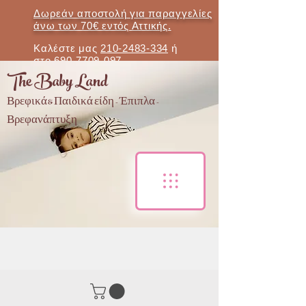
Δωρεάν αποστολή για παραγγελίες
άνω των 70€ εντός Αττικής.
Καλέστε μας
210-2483-334
ή
στο
690-7709-097
The Baby Land
Βρεφικά & Παιδικά είδη - Έπιπλα -
Βρεφανάπτυξη