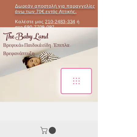
Δωρεάν αποστολή για παραγγελίες
άνω των 70€ εντός Αττικής.
Καλέστε μας
210-2483-334
ή
στο
690-7709-097
The Baby Land
Βρεφικά & Παιδικά είδη - Έπιπλα -
Βρεφανάπτυξη