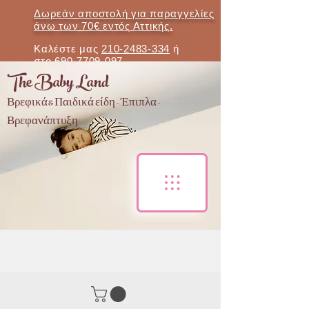
Δωρεάν αποστολή για παραγγελίες
άνω των 70€ εντός Αττικής.
Καλέστε μας
210-2483-334
ή
στο
690-7709-097
The Baby Land
Βρεφικά & Παιδικά είδη - Έπιπλα -
Βρεφανάπτυξη