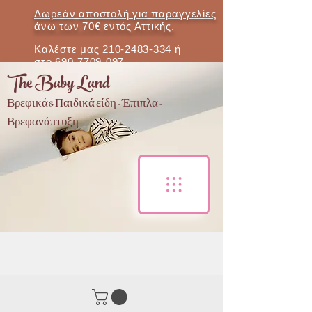
Δωρεάν αποστολή για παραγγελίες
άνω των 70€ εντός Αττικής.
Καλέστε μας
210-2483-334
ή
στο
690-7709-097
The Baby Land
Βρεφικά & Παιδικά είδη - Έπιπλα -
Βρεφανάπτυξη