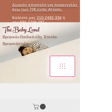
Δωρεάν αποστολή για παραγγελίες
άνω των 70€ εντός Αττικής.
Καλέστε μας
210-2483-334
ή
στο
690-7709-097
The Baby Land
Βρεφικά & Παιδικά είδη - Έπιπλα -
Βρεφανάπτυξη